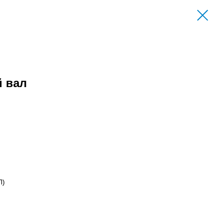
 вал
Л)