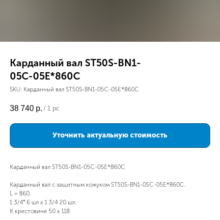
Карданный вал ST50S-BN1-
05С-05E*860C
SKU:
Карданный вал ST50S-BN1-05С-05E*860C
38 740
р.
/
1 pc
Уточнить актуальную стоимость
Карданный вал ST50S-BN1-05С-05E*860C
Карданный вал с защитным кожухом ST50S-BN1-05С-05E*860C.
L = 860.
1 3/4″ 6 шл х 1 3/4 20 шл.
К крестовине 50 х 118.