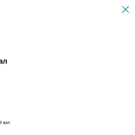
ал
й вал