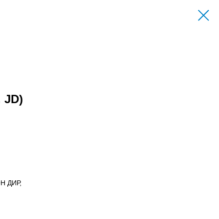
 JD)
Н ДИР,