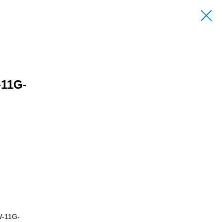
11G-
W-11G-