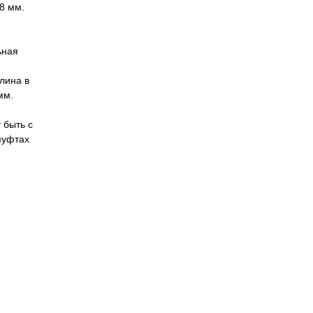
18 мм.
ьная
лина в
мм.
 быть с
муфтах