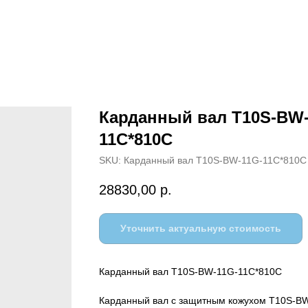
Карданный вал Т10S-ВW-
11C*810C
SKU:
Карданный вал Т10S-ВW-11G-11C*810C
28830,00
р.
Уточнить актуальную стоимость
Карданный вал Т10S-ВW-11G-11C*810C
Карданный вал с защитным кожухом Т10S-В