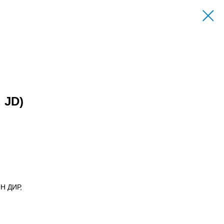
 JD)
Н ДИР,