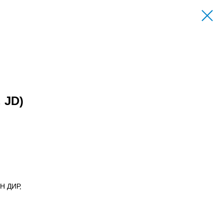
 JD)
Н ДИР,