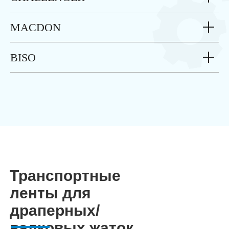
MACDON
BISO
Транспортные
ленты для
драперных/
валковых жаток